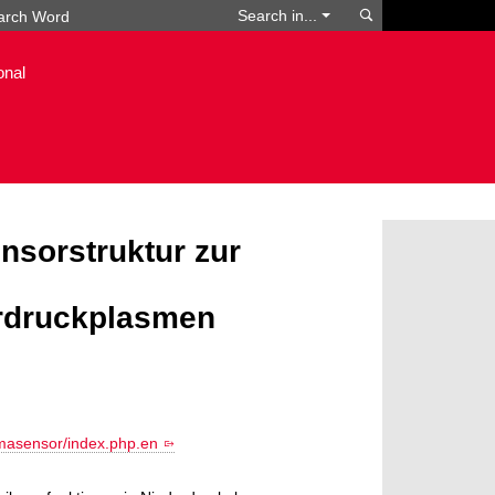
Search
Search in...
onal
nsorstruktur zur
erdruckplasmen
smasensor/index.php.en