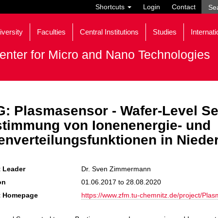
Shortcuts
Login
Contact
iversity
Faculties
Central Institutions
Studies
Internati
enter for Micro and Nano Technologies
: Plasmasensor - Wafer-Level Se
timmung von Ionenenergie- und
enverteilungsfunktionen in Nied
t Leader
Dr. Sven Zimmermann
on
01.06.2017 to 28.08.2020
t Homepage
https://www.zfm.tu-chemnitz.de/project/Pla