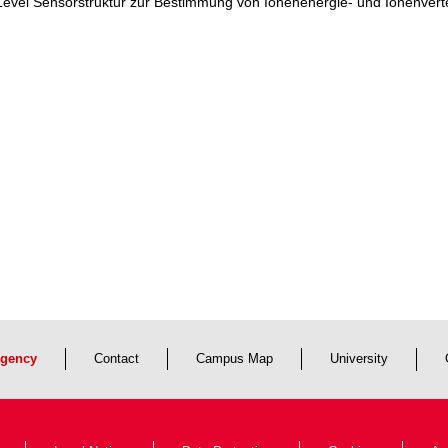
Level Sensorstruktur zur Bestimmung von Ionenenergie- und Ionenvert
gency
Contact
Campus Map
University