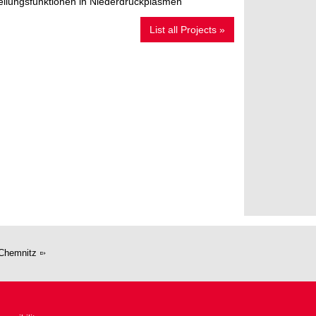
eilungsfunktionen in Niederdruckplasmen
List all Projects »
Chemnitz