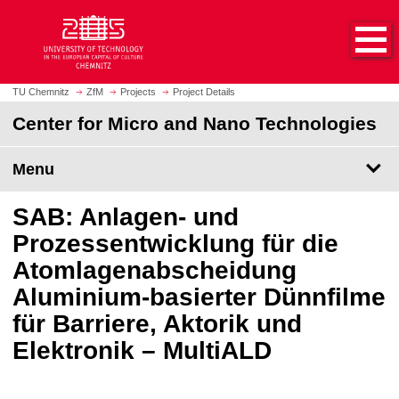
O
J
p
u
e
m
n
p
h
t
TU Chemnitz
ZfM
Projects
Project Details
o
o
Center for Micro and Nano Technologies
m
m
e
a
p
Menu
i
a
n
g
c
SAB: Anlagen- und
e
o
Prozessentwicklung für die
n
Atomlagenabscheidung
t
e
Aluminium-basierter Dünnfilme
n
für Barriere, Aktorik und
t
Elektronik – MultiALD