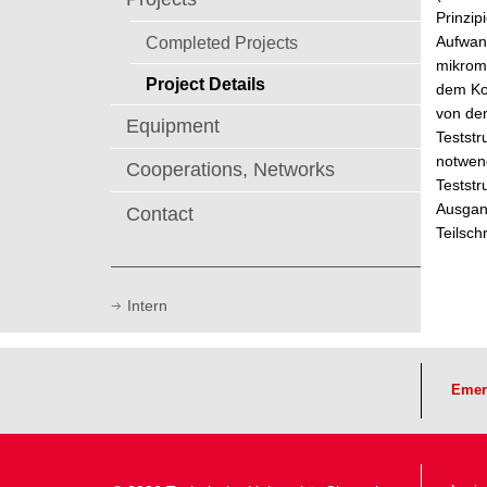
Prinzip
Completed Projects
Aufwand
mikrome
Project Details
dem Ko
von den
Equipment
Teststr
notwend
Cooperations, Networks
Teststr
Ausgang
Contact
Teilsch
Intern
Emer