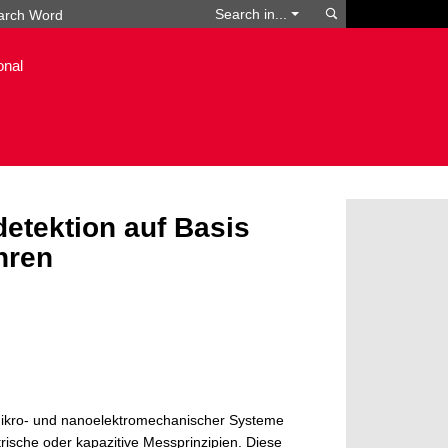
Search
Search in...
onal
tektion auf Basis
hren
mikro- und nanoelektromechanischer Systeme
ische oder kapazitive Messprinzipien. Diese