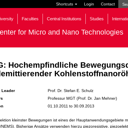
Shortcuts
Login
Contact
iversity
Faculties
Central Institutions
Studies
Internati
enter for Micro and Nano Technologies
: Hochempfindliche Bewegungsde
demittierender Kohlenstoffnanorö
t Leader
Prof. Dr. Stefan E. Schulz
rs
Professur MGT (Prof. Dr. Jan Mehner)
on
01.10.2011 to 30.09.2013
tektion kleinster Bewegungen ist eines der Hauptanwendungsgebiete 
EMS). Bisherige Ansätze verwenden hierzu piezoresistive, piezoelektr