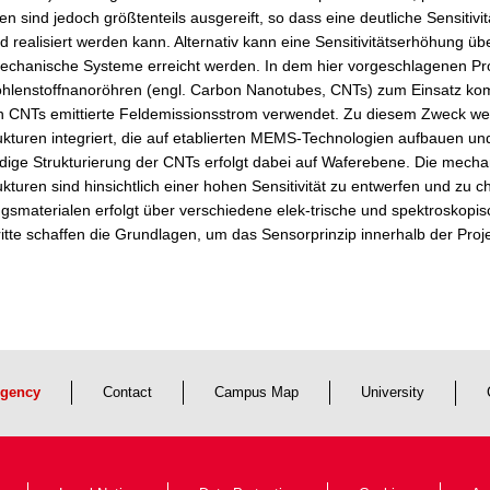
ien sind jedoch größtenteils ausgereift, so dass eine deutliche Sensit
 realisiert werden kann. Alternativ kann eine Sensitivitätserhöhung üb
chanische Systeme erreicht werden. In dem hier vorgeschlagenen Projek
hlenstoffnanoröhren (engl. Carbon Nanotubes, CNTs) zum Einsatz kom
 CNTs emittierte Feldemissionsstrom verwendet. Zu diesem Zweck werd
ukturen integriert, die auf etablierten MEMS-Technologien aufbauen und
ige Strukturierung der CNTs erfolgt dabei auf Waferebene. Die mecha
ukturen sind hinsichtlich einer hohen Sensitivität zu entwerfen und zu 
smaterialen erfolgt über verschiedene elek-trische und spektroskopi
ritte schaffen die Grundlagen, um das Sensorprinzip innerhalb der Pro
gency
Contact
Campus Map
University